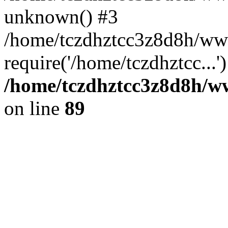
unknown() #3
/home/tczdhztcc3z8d8h/ww
require('/home/tczdhztcc...
/home/tczdhztcc3z8d8h/ww
on line
89