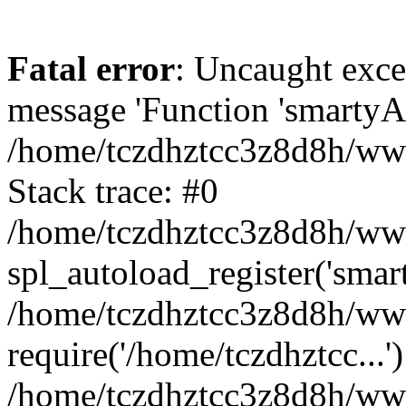
Fatal error
: Uncaught exce
message 'Function 'smartyAu
/home/tczdhztcc3z8d8h/www
Stack trace: #0
/home/tczdhztcc3z8d8h/wwwr
spl_autoload_register('smar
/home/tczdhztcc3z8d8h/www
require('/home/tczdhztcc...'
/home/tczdhztcc3z8d8h/www