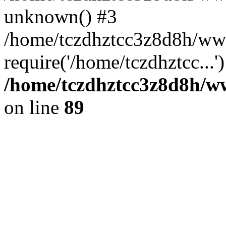
unknown() #3
/home/tczdhztcc3z8d8h/ww
require('/home/tczdhztcc...
/home/tczdhztcc3z8d8h/ww
on line
89