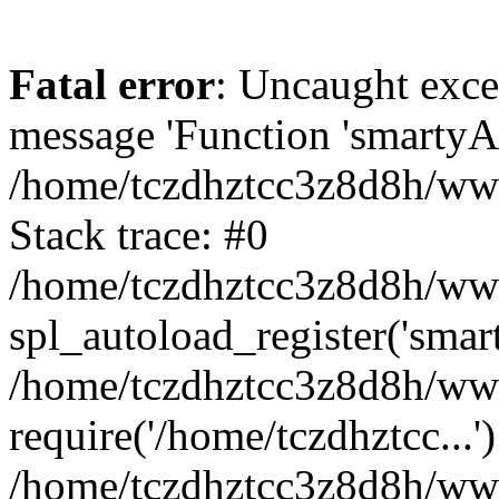
Fatal error
: Uncaught exce
message 'Function 'smartyAu
/home/tczdhztcc3z8d8h/www
Stack trace: #0
/home/tczdhztcc3z8d8h/wwwr
spl_autoload_register('smar
/home/tczdhztcc3z8d8h/www
require('/home/tczdhztcc...'
/home/tczdhztcc3z8d8h/www