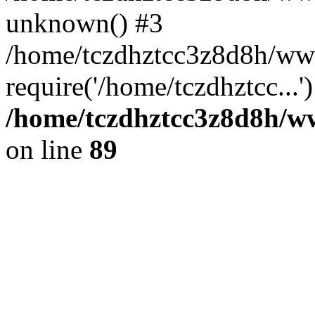
unknown() #3
/home/tczdhztcc3z8d8h/ww
require('/home/tczdhztcc...
/home/tczdhztcc3z8d8h/ww
on line
89