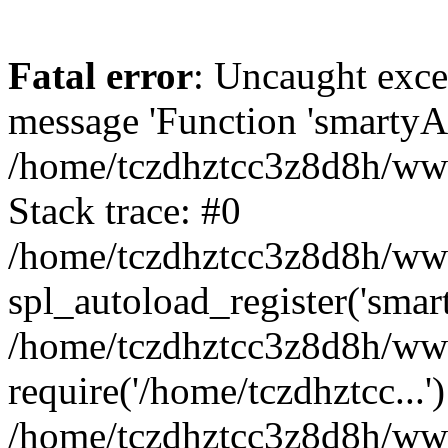
Fatal error
: Uncaught exce
message 'Function 'smartyAu
/home/tczdhztcc3z8d8h/www
Stack trace: #0
/home/tczdhztcc3z8d8h/wwwr
spl_autoload_register('smar
/home/tczdhztcc3z8d8h/www
require('/home/tczdhztcc...'
/home/tczdhztcc3z8d8h/www